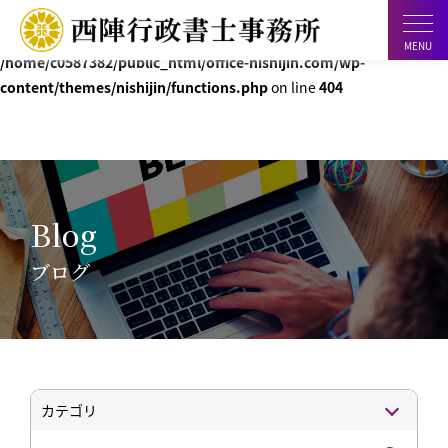
Warning
: Undefined variable $html in
MENU
/home/c0587382/public_html/office-nishijin.com/wp-
content/themes/nishijin/functions.php
on line
404
Blog
ブログ